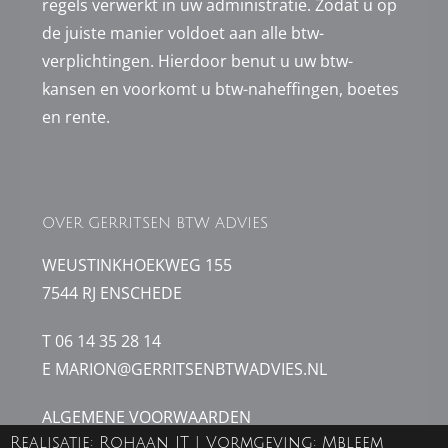
regels verwerkt in uw administratie. Zodat u op
de juiste manier voldoet aan alle btw-
verplichtingen. Hierdoor benut u uw btw-
kansen en voorkomt u btw-naheffingen, boetes
en rente.
OVER GERRITSEN BTW ADVIES
WEUSTINKHOEKWEG 155
7544 RJ ENSCHEDE
T 06 14 35 28 14
E MARION@GERRITSENBTWADVIES.NL
ALGEMENE VOORWAARDEN
Realisatie:
PRIVACY VERKLARING
Rohaan IT
| Vormgeving: Mbleem