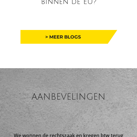
binnen de EU?
> MEER BLOGS
AANBEVELINGEN
We wonnen de rechtszaak en kregen btw terug