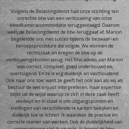
Volgens de Belastingdienst had onze stichting ten
onrechte btw van een verbouwing van onze
kleedkameraccommodatie teruggevraagd. Daarom
wees de Belastingdienst de btw-teruggaaf af. Marion
begeleidde ons met succes tijdens de bezwaar- en
beroepsprocedure die volgde. We wonnen de
rechtszaak en kregen de btw op de
verbouwingskosten terug. Het btw-advies van Marion
was correct, compleet, goed onderbouwd en
overtuigend. En ze is erg duidelijk en vasthoudend.
Ook naar ons toe; want ze geeft het ook aan als wij als
bestuur de wet onjuist interpreteren. Haar expertise
blijkt uit de wijze waarop ze zich in deze zaak heeft
verdiept en in staat is om uitgangspunten en
stellingen van verschillende te kanten bekijken en
duidelijk toe te lichten. Ik waardeer de precisie en
correcte manier van werken. Ook de duidelijkheid van
communiceren stel ik op prijs. Ik beveel de btw-