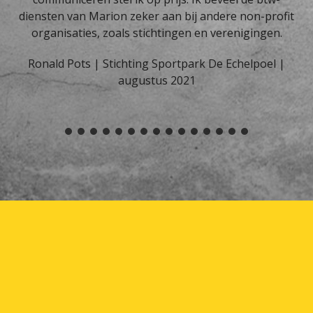
diensten van Marion zeker aan bij andere non-profit
organisaties, zoals stichtingen en verenigingen.
Ronald Pots | Stichting Sportpark De Echelpoel |
augustus 2021