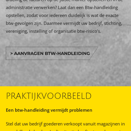
administratie verwerken? Laat dan een Btw-handleiding
opstellen, zodat voor iedereen duidelijk is wat de exacte
btw-gevolgen zijn. Daarmee vermijdt uw bedrijf, stichting,
vereniging, instelling of organisatie btw-risico’s.
> AANVRAGEN BTW-HANDLEIDING
PRAKTIJKVOORBEELD
Een btw-handleiding vermijdt problemen
Stel dat uw bedrijf goederen verkoopt vanuit magazijnen in